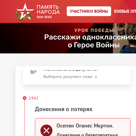
Главная страница
/
Участники войны
/
←
К результатам поиска
УЧАСТНИКИ ВОЙНЫ
БОЕВЫЕ О
Осепян Оганес Мкртин.
Год рождения:
__.__.1920
Действия
Скачать документы
Упоминается в 1 документе:
Выберите документ ниже
1942
Донесения о потерях
Осепян Оганес Мкртин.
Донесение о безвозвратных