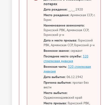
потерях
Дата рождения:
__.__.1920
Место рождения:
Армянская ССР, г.
Горис
Наименование военкомата:
Горисский РВК, Армянская ССР,
Горисский р-н
Дата и место призыва:
Горисский
РВК, Армянская ССР, Горисский р-н
Воинское звание:
сержант
Последнее место службы:
320
стрелковая дивизия
Воинская часть:
320 стрелковая
дивизия
Дата выбытия:
06.12.1942
Причина выбытия:
пропал без
вести
Место выбытия:
Орджоникидзевский край
Место призыва:
Горисский РВК,