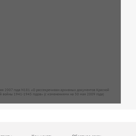
мая 2007 года N181 «О рассекречиван архивных документов Красной
й войны 1941-1945 годов» (с изменениями на 30 мая 2009 года)