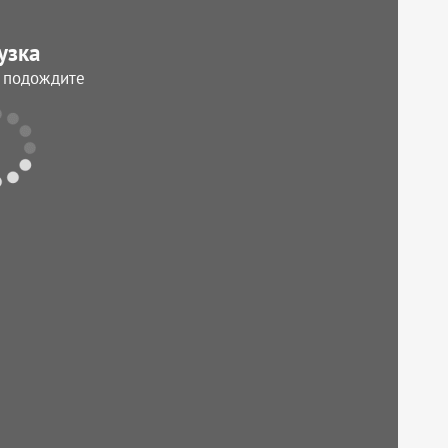
узка
, подождите