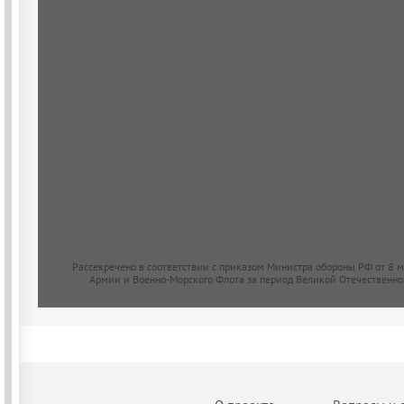
Рассекречено в соответствии с приказом Министра обороны РФ от 8 
Армии и Военно-Морского Флота за период Великой Отечественно