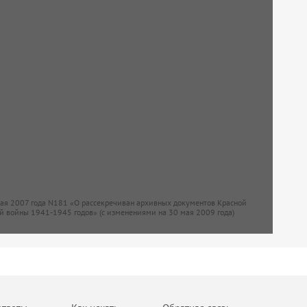
мая 2007 года N181 «О рассекречиван архивных документов Красной
й войны 1941-1945 годов» (с изменениями на 30 мая 2009 года)