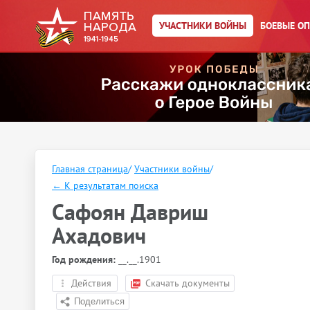
УЧАСТНИКИ ВОЙНЫ
БОЕВЫЕ О
Главная страница
/
Участники войны
/
←
К результатам поиска
Сафоян Давриш
Ахадович
Год рождения:
__.__.1901
Действия
Скачать документы