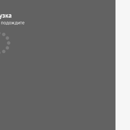
узка
, подождите