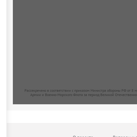
Рассекречено в соответствии с приказом Министра обороны РФ от 8 
Армии и Военно-Морского Флота за период Великой Отечественно