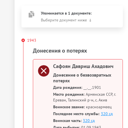
Упоминается в 1 документе:
Выберите документ ниже
1943
Донесения о потерях
Сафоян Давриш Ахадович
Донесение о безвозвратных
потерях
Дата рождения:
__.__.1901
Место рождения:
Армянская ССР, г.
Ереван, Талинский р-н, с. Акив
Воинское звание:
красноармеец
Последнее место службы:
320 сд
Воинская часть:
320 сд
Дата выбытия:
01.09.1943