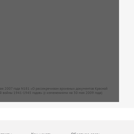
мая 2007 года N181 «О рассекречиван архивных документов Красной
й войны 1941-1945 годов» (с изменениями на 30 мая 2009 года)