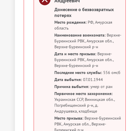
Андреевич
Донесение о безвозвратных
потерях
Место рождения:
РФ, Амурская
область
Наименование военкомата:
Верхне-
Буреинский РВК, Амурская обл.,
Верхне-Буреинский р-н
Дата и место призыва:
Верхне-
Буреинский РВК, Амурская обл.,
Верхне-Буреинский р-н
Последнее место службы:
556 омсб
Дата выбытия:
07.01.1944
Причина выбытия:
умер от ран
Первичное место захоронения:
Украинская ССР, Винницкая обл.,
Погребищенский р-н, д.
Андрушевка, кладбище
Место призыва:
Верхне-Буреинский
РВК, Амурская обл., Верхне-
Буреинский р-н