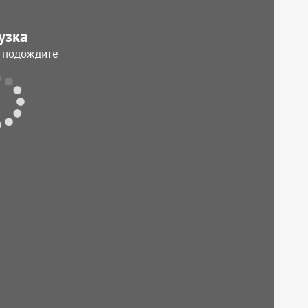
узка
, подождите