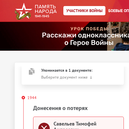
Главная страница
/
Участники войны
/
УЧАСТНИКИ ВОЙНЫ
БОЕВЫЕ О
←
К результатам поиска
Савельев Тимофей
Андреевич
Действия
Скачать документы
Упоминается в 1 документе:
Выберите документ ниже
1944
Донесения о потерях
Савельев Тимофей