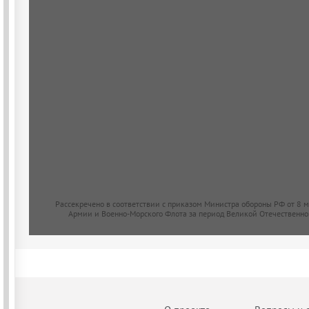
Рассекречено в соответствии с приказом Министра обороны РФ от 8 
Армии и Военно-Морского Флота за период Великой Отечественно