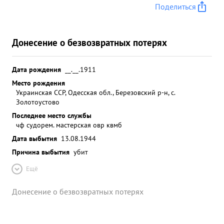
Поделиться
Донесение о безвозвратных потерях
Дата рождения
__.__.1911
Место рождения
Украинская ССР, Одесская обл., Березовский р-н, с.
Золотоустово
Последнее место службы
чф судорем. мастерская овр квмб
Дата выбытия
13.08.1944
Причина выбытия
убит
Ещё
Донесение о безвозвратных потерях