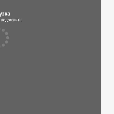
узка
, подождите