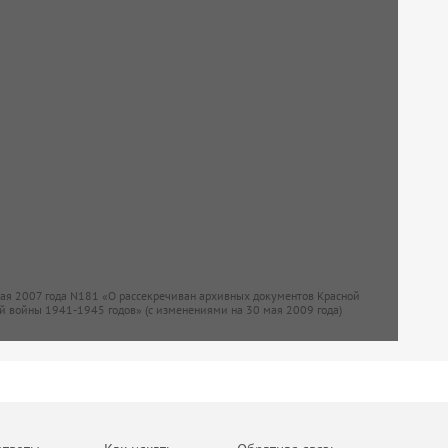
мая 2007 года N181 «О рассекречиван архивных документов Красной
й войны 1941-1945 годов» (с изменениями на 30 мая 2009 года)