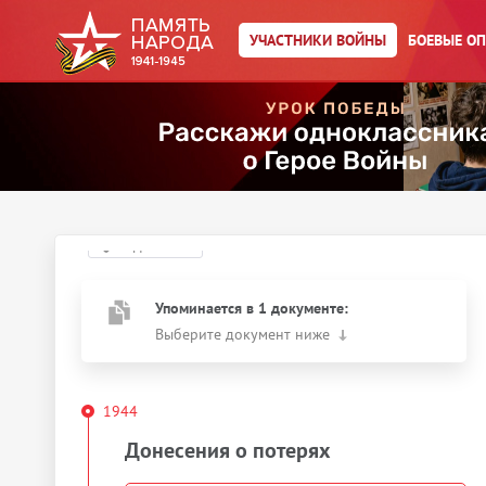
УЧАСТНИКИ ВОЙНЫ
БОЕВЫЕ О
Главная страница
/
Участники войны
/
←
К результатам поиска
Красовский Семен
Иванович
Действия
Скачать документы
Упоминается в 1 документе:
Выберите документ ниже
1944
Донесения о потерях