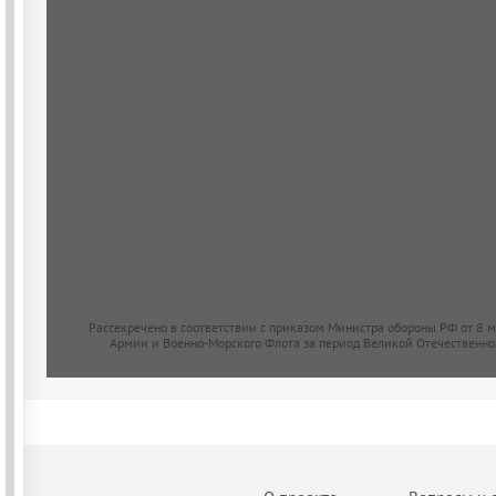
Рассекречено в соответствии с приказом Министра обороны РФ от 8 
Армии и Военно-Морского Флота за период Великой Отечественно