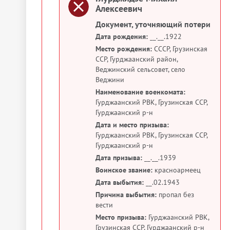
Алексеевич
Документ, уточняющий потери
Дата рождения:
__.__.1922
Место рождения:
СССР, Грузинская
ССР, Гурджаанский район,
Веджинский сельсовет, село
Веджини
Наименование военкомата:
Гурджаанский РВК, Грузинская ССР,
Гурджаанский р-н
Дата и место призыва:
Гурджаанский РВК, Грузинская ССР,
Гурджаанский р-н
Дата призыва:
__.__.1939
Воинское звание:
красноармеец
Дата выбытия:
__.02.1943
Причина выбытия:
пропал без
вести
Место призыва:
Гурджаанский РВК,
Грузинская ССР, Гурджаанский р-н