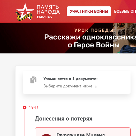
Главная страница
/
Участники войны
/
←
К результатам поиска
УЧАСТНИКИ ВОЙНЫ
БОЕВЫЕ О
Глурджидзе Михаил
Алексеевич
Год рождения:
__.__.1922
Действия
Скачать документы
Упоминается в 1 документе:
Выберите документ ниже
1943
Донесения о потерях
Глурджидзе Михаил