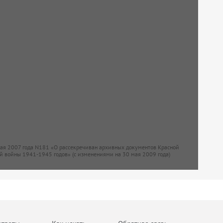
мая 2007 года N181 «О рассекречиван архивных документов Красной
й войны 1941-1945 годов» (с изменениями на 30 мая 2009 года)