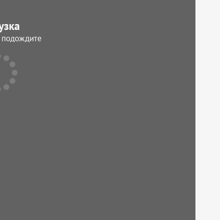
узка
, подождите