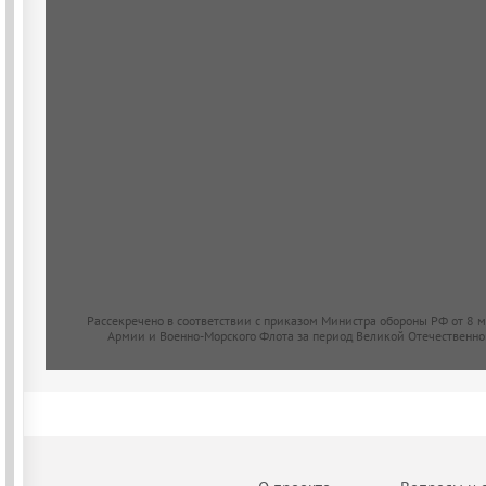
Рассекречено в соответствии с приказом Министра обороны РФ от 8 
Армии и Военно-Морского Флота за период Великой Отечественно