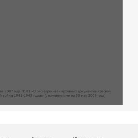
мая 2007 года N181 «О рассекречиван архивных документов Красной
й войны 1941-1945 годов» (с изменениями на 30 мая 2009 года)