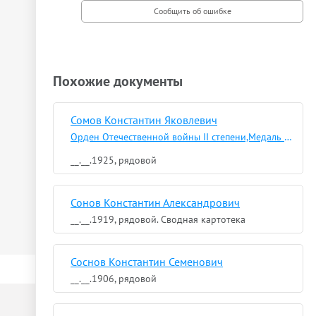
Похожие документы
Сомов Константин Яковлевич
Орден Отечественной войны II степени,Медаль «За боевые заслуги»,Медаль «За победу над Германией в Великой Отечественной войне 1941–1945 гг.»
__.__.1925, рядовой
Сонов Константин Александрович
__.__.1919, рядовой. Сводная картотека
Соснов Константин Семенович
__.__.1906, рядовой