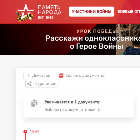
УЧАСТНИКИ ВОЙНЫ
БОЕВЫЕ О
Главная страница
/
Участники войны
/
Сонов Константин
Семенович
Год рождения:
__.__.1921
Действия
Скачать документы
Упоминается в 1 документе:
Выберите документ ниже
1942