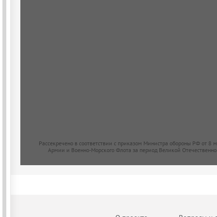
Рассекречено в соответствии с приказом Министра обороны РФ от 8 
Армии и Военно-Морского Флота за период Великой Отечественно