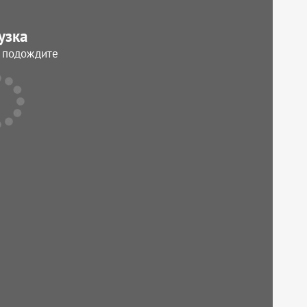
узка
, подождите