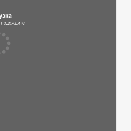
узка
, подождите