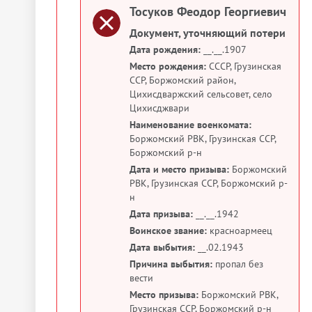
Тосуков Феодор Георгиевич
Документ, уточняющий потери
Дата рождения:
__.__.1907
Место рождения:
СССР, Грузинская
ССР, Боржомский район,
Цихисдваржский сельсовет, село
Цихисджвари
Наименование военкомата:
Боржомский РВК, Грузинская ССР,
Боржомский р-н
Дата и место призыва:
Боржомский
РВК, Грузинская ССР, Боржомский р-
н
Дата призыва:
__.__.1942
Воинское звание:
красноармеец
Дата выбытия:
__.02.1943
Причина выбытия:
пропал без
вести
Место призыва:
Боржомский РВК,
Грузинская ССР, Боржомский р-н