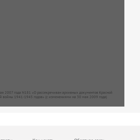
мая 2007 года N181 «О рассекречиван архивных документов Красной
й войны 1941-1945 годов» (с изменениями на 30 мая 2009 года)