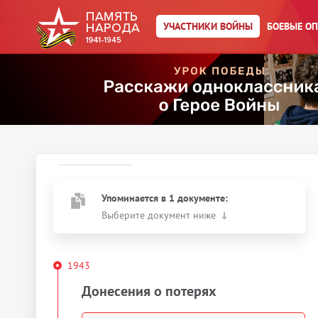
УЧАСТНИКИ ВОЙНЫ
БОЕВЫЕ О
Главная страница
/
Участники войны
/
Тосуков Феодор
Георгиевич
Год рождения:
__.__.1907
Действия
Скачать документы
Упоминается в 1 документе:
Выберите документ ниже
1943
Донесения о потерях