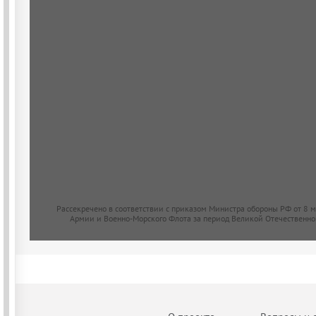
Рассекречено в соответствии с приказом Министра обороны РФ от 8 
Армии и Военно-Морского Флота за период Великой Отечественно