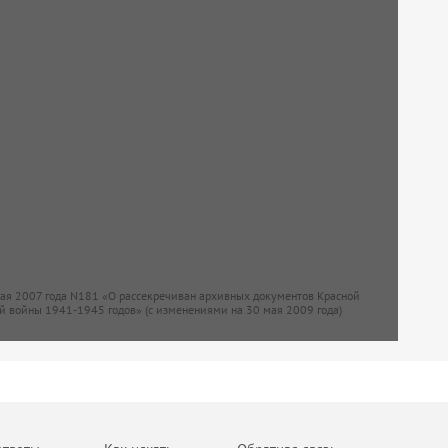
мая 2007 года N181 «О рассекречиван архивных документов Красной
й войны 1941-1945 годов» (с изменениями на 30 мая 2009 года)