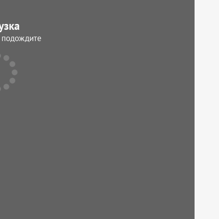
узка
, подождите