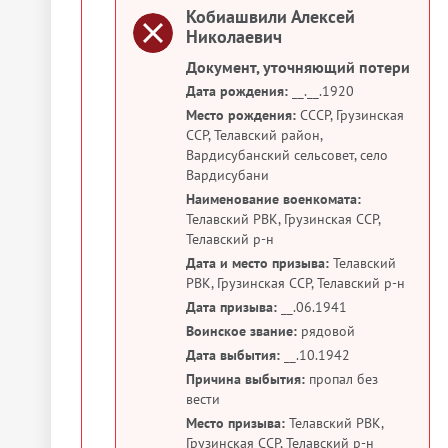
Кобиашвили Алексей
Николаевич
Документ, уточняющий потери
Дата рождения:
__.__.1920
Место рождения:
СССР, Грузинская
ССР, Телавский район,
Вардисубанский сельсовет, село
Вардисубани
Наименование военкомата:
Телавский РВК, Грузинская ССР,
Телавский р-н
Дата и место призыва:
Телавский
РВК, Грузинская ССР, Телавский р-н
Дата призыва:
__.06.1941
Воинское звание:
рядовой
Дата выбытия:
__.10.1942
Причина выбытия:
пропал без
вести
Место призыва:
Телавский РВК,
Грузинская ССР, Телавский р-н