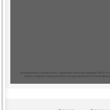
Рассекречено в соответствии с приказом Министра обороны РФ от 8 
Армии и Военно-Морского Флота за период Великой Отечественно