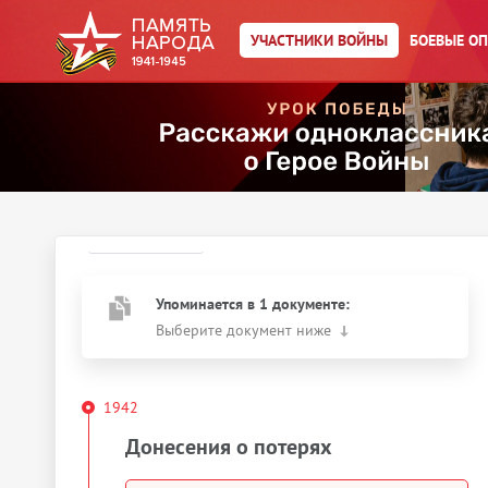
Главная страница
/
Участники войны
/
УЧАСТНИКИ ВОЙНЫ
БОЕВЫЕ О
←
К результатам поиска
Кобиашвили Алексей
Николаевич
Год рождения:
__.__.1920
Действия
Скачать документы
Упоминается в 1 документе:
Выберите документ ниже
1942
Донесения о потерях