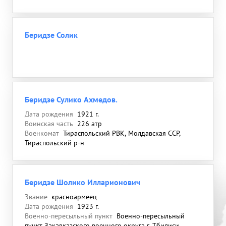
Беридзе Солик
Беридзе Сулико Ахмедов.
Дата рождения
1921 г.
Воинская часть
226 атр
Военкомат
Тираспольский РВК, Молдавская ССР,
Тираспольский р-н
Беридзе Шолико Илларионович
Звание
красноармеец
Дата рождения
1923 г.
Военно-пересыльный пункт
Военно-пересыльный
пункт Закавказского военного округа г. Тбилиси,