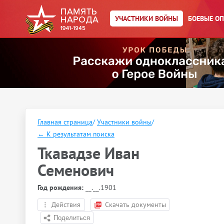
УЧАСТНИКИ ВОЙНЫ
БОЕВЫЕ О
Главная страница
/
Участники войны
/
←
К результатам поиска
Ткавадзе Иван
Семенович
Год рождения:
__.__.1901
Действия
Скачать документы