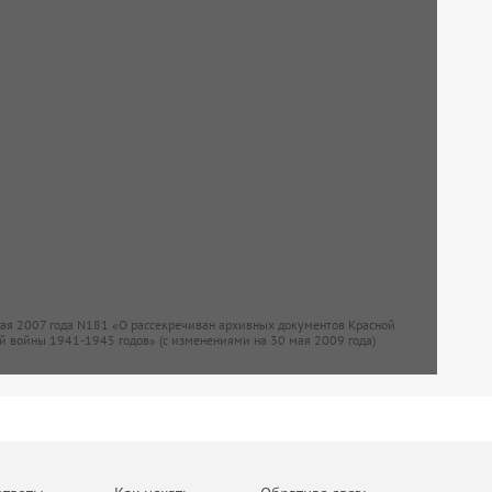
мая 2007 года N181 «О рассекречиван архивных документов Красной
й войны 1941-1945 годов» (с изменениями на 30 мая 2009 года)