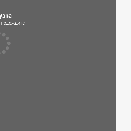
узка
, подождите