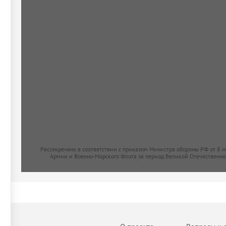
Рассекречено в соответствии с приказом Министра обороны РФ от 8 
Армии и Военно-Морского Флота за период Великой Отечественно