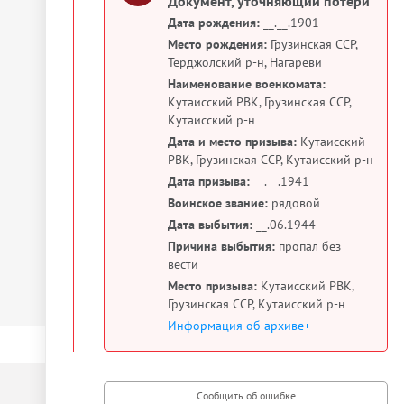
Документ, уточняющий потери
Дата рождения:
__.__.1901
Место рождения:
Грузинская ССР,
Терджолский р-н, Нагареви
Наименование военкомата:
Кутаисский РВК, Грузинская ССР,
Кутаисский р-н
Дата и место призыва:
Кутаисский
РВК, Грузинская ССР, Кутаисский р-н
Дата призыва:
__.__.1941
Воинское звание:
рядовой
Дата выбытия:
__.06.1944
Причина выбытия:
пропал без
вести
Место призыва:
Кутаисский РВК,
Грузинская ССР, Кутаисский р-н
Информация об архиве+