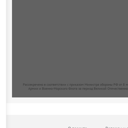
Рассекречено в соответствии с приказом Министра обороны РФ от 8 
Армии и Военно-Морского Флота за период Великой Отечественно