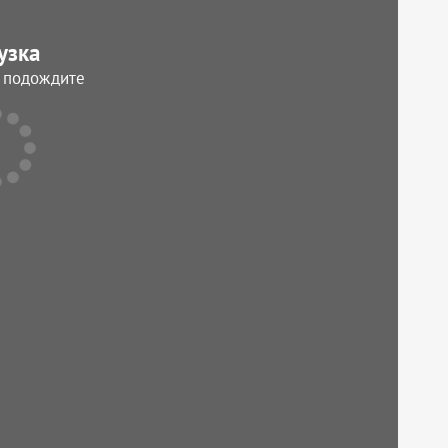
узка
, подождите