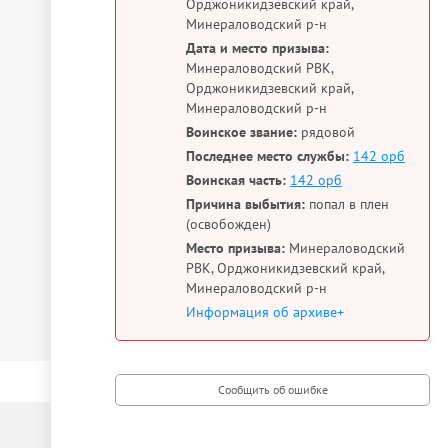
Орджоникидзевский край,
Минераловодский р-н
Дата и место призыва:
Минераловодский РВК,
Орджоникидзевский край,
Минераловодский р-н
Воинское звание:
рядовой
Последнее место службы:
142 орб
Воинская часть:
142 орб
Причина выбытия:
попал в плен
(освобожден)
Место призыва:
Минераловодский
РВК, Орджоникидзевский край,
Минераловодский р-н
Информация об архиве+