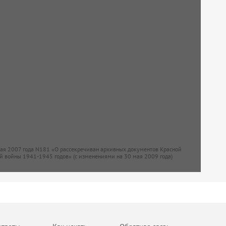
мая 2007 года N181 «О рассекречиван архивных документов Красной
й войны 1941-1945 годов» (с изменениями на 30 мая 2009 года)