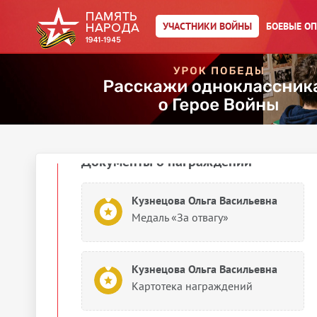
Действия
Скачать документы
УЧАСТНИКИ ВОЙНЫ
БОЕВЫЕ О
Упоминается в 5 документах:
Выберите документ ниже
1943
Документы о награждении
Кузнецова Ольга Васильевна
Медаль «За отвагу»
Кузнецова Ольга Васильевна
Картотека награждений