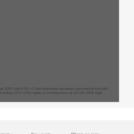
мая 2007 года N181 «О рассекречиван архивных документов Красной
й войны 1941-1945 годов» (с изменениями на 30 мая 2009 года)