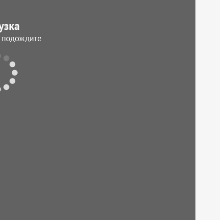
узка
, подождите