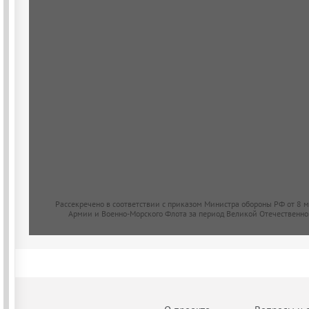
Рассекречено в соответствии с приказом Министра обороны РФ от 8 
Армии и Военно-Морского Флота за период Великой Отечественно