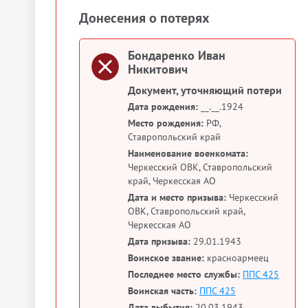
Донесения о потерях
Бондаренко Иван
Никитович
Документ, уточняющий потери
Дата рождения:
__.__.1924
Место рождения:
РФ,
Ставропольский край
Наименование военкомата:
Черкесский ОВК, Ставропольский
край, Черкесская АО
Дата и место призыва:
Черкесский
ОВК, Ставропольский край,
Черкесская АО
Дата призыва:
29.01.1943
Воинское звание:
красноармеец
Последнее место службы:
ППС 425
Воинская часть:
ППС 425
Дата выбытия:
20.03.1943