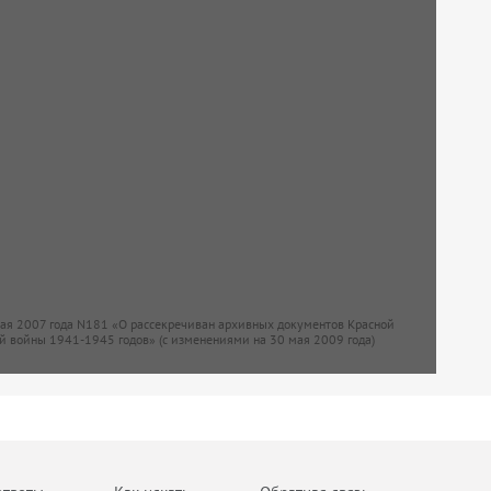
мая 2007 года N181 «О рассекречиван архивных документов Красной
й войны 1941-1945 годов» (с изменениями на 30 мая 2009 года)