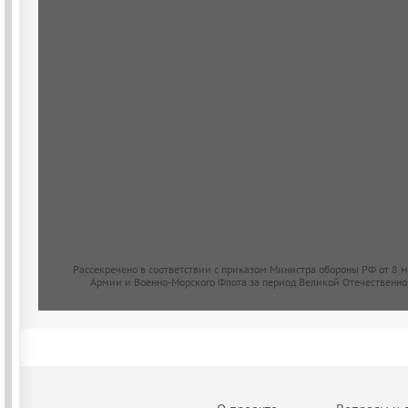
Рассекречено в соответствии с приказом Министра обороны РФ от 8 
Армии и Военно-Морского Флота за период Великой Отечественно