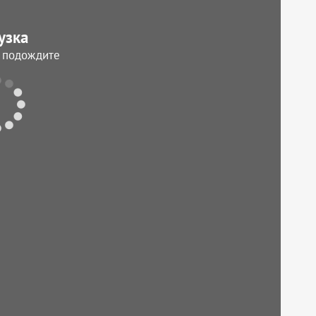
узка
, подождите