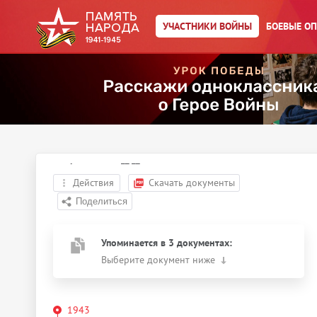
УЧАСТНИКИ ВОЙНЫ
БОЕВЫЕ О
Главная страница
/
Участники войны
/
←
К результатам поиска
Бондаренко Иван
Никитович
Год рождения:
__.__.1924
Действия
Скачать документы
Упоминается в 3 документах:
Выберите документ ниже
1943