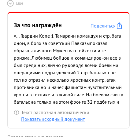
Ещё
За что награждён
Поделиться
«... Гвардии Копе 1 Тамаркин командуя и стр. бата
оном, в боях за советский Павказыпоказал
образцы личного Мужества стойкости и ге
роизма. Любимец бойцов и командиров-он все в
был среди них, лично ру ководя всеми боевыми
операциями подразделений 2 стр. батальон не
тол ко отразил несколько яростных контр. атак
противника но и начес фашистам чувствительный
урон и в технике и в живой силе. На боевом счи ту
батальона только на этом фронте 32 подбитых и
сожженых танка и до 300 фашистских солдат и
Текст распознан автоматически
офицеров. Получив от командования приказ
Показать исходный документ
штурмовать сильно укреплен огневые позиции
фашистов под сел. Гизель Гвардии спитан Тама