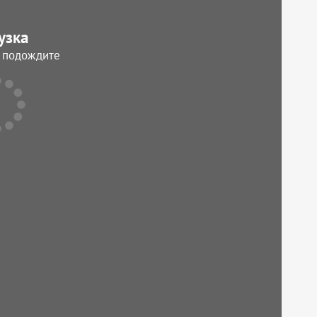
узка
, подождите