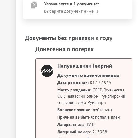
Упоминается в 1 документе:
Выберите документ ниже
Документы без привязки к году
Донесения о потерях
Папунашвили Георгий
Документ о военнопленных
Дата рождения:
01.12.1915
Место рождения:
СССР, Грузинская
ССР, Телавский район, Руиспирский
сельсовет, село Руиспири
Воинское звание:
лейтенант
Причина выбытия:
попал в плен
Лагерь:
шталаг IV B
Лагерный номер:
213938