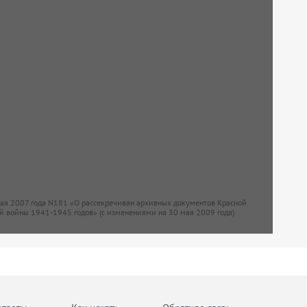
мая 2007 года N181 «О рассекречиван архивных документов Красной
й войны 1941-1945 годов» (с изменениями на 30 мая 2009 года)