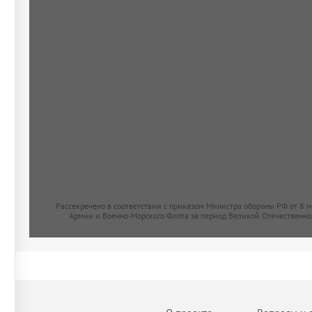
Рассекречено в соответствии с приказом Министра обороны РФ от 8 
Армии и Военно-Морского Флота за период Великой Отечественно