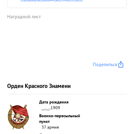
исключительным упорством и мужеством. В
трудных условиях борьбы батальона в плавнях
Наградной лист
сумел организовать беспрерывную партийно-
политическую работу по изучению приказа тов.
Сталин № 195. Находясь ВФ боевых порядках
батальона сам являлся образцом смелости,
храбрости и отваги и личным примером
воодушевлял бойцов и командиров в
наступлении. тов. АБАЗАДЗЕ в боях 4 мая 1943г
Поделиться
.пал героической смертью. ...»
Орден Красного Знамени
Дата рождения
__.__.1909
Военно-пересыльный
пункт
37 армия