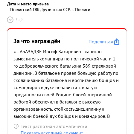
Дата и место призыва
Тбилисский ГВК, Грузинская ССР, г. Тбилиси
Ещё
За что награждён
Поделиться
«... АБАЗАДЗЕ Иосиф Захарович - капитан
заместитель командира по пол тической части 1-
го добровольческого батальона 389 стрелковой
диви зии. В батальоне провел большую работу по
сколачиванию батальона и воспитанию бойцов и
командиров в духе ненависти к врагу и
преданности своей Родине. Своей энергичной
работой обеспечил в батальоне высокую
организованность, стойкость дисциплину и
высокий боевой дух бойцов и командиров. В
боевых действиях батальон отличался своей
Текст распознан автоматически
выдержкой и ДИСЦИПЛ нировастью и дрался с
Показать исходный документ