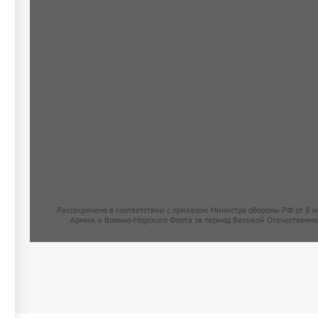
Рассекречено в соответствии с приказом Министра обороны РФ от 8 
Армии и Военно-Морского Флота за период Великой Отечественно