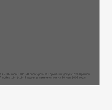
мая 2007 года N181 «О рассекречиван архивных документов Красной
й войны 1941-1945 годов» (с изменениями на 30 мая 2009 года)