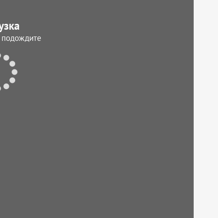
узка
, подождите