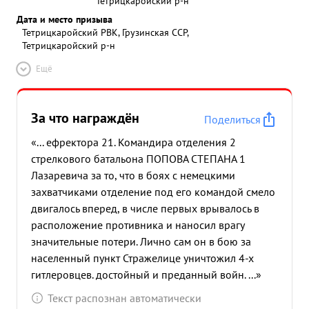
Тетрицкаройский р-н
Дата и место призыва
Тетрицкаройский РВК, Грузинская ССР,
Тетрицкаройский р-н
Ещё
За что награждён
Поделиться
«... ефректора 21. Командира отделения 2
стрелкового батальона ПОПОВА СТЕПАНА 1
Лазаревича за то, что в боях с немецкими
захватчиками отделение под его командой смело
двигалось вперед, в числе первых врывалось в
расположение противника и наносил врагу
значительные потери. Лично сам он в бою за
населенный пункт Стражелице уничтожил 4-х
гитлеровцев. достойный и преданный войн. ...»
Текст распознан автоматически