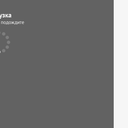
узка
, подождите