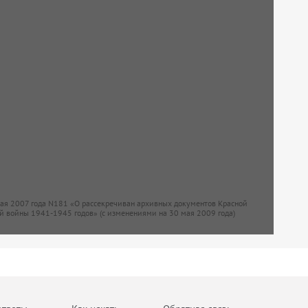
мая 2007 года N181 «О рассекречиван архивных документов Красной
й войны 1941-1945 годов» (с изменениями на 30 мая 2009 года)