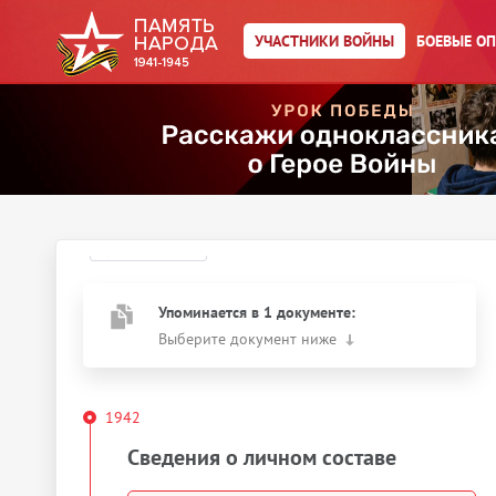
Главная страница
/
Участники войны
/
УЧАСТНИКИ ВОЙНЫ
БОЕВЫЕ О
←
К результатам поиска
Абазадзе Платон
Сардионович
Год рождения:
__.__.1903
Действия
Скачать документы
Упоминается в 1 документе:
Выберите документ ниже
1942
Сведения о личном составе