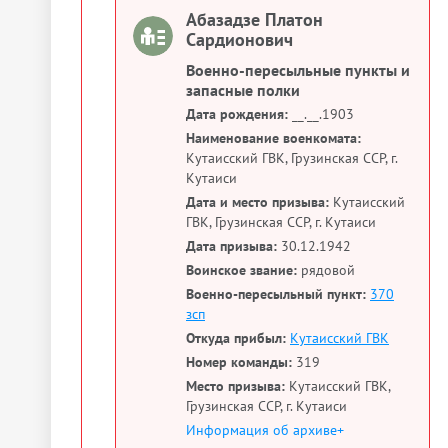
Абазадзе Платон
Сардионович
Военно-пересыльные пункты и
запасные полки
Дата рождения:
__.__.1903
Наименование военкомата:
Кутаисский ГВК, Грузинская ССР, г.
Кутаиси
Дата и место призыва:
Кутаисский
ГВК, Грузинская ССР, г. Кутаиси
Дата призыва:
30.12.1942
Воинское звание:
рядовой
Военно-пересыльный пункт:
370
зсп
Откуда прибыл:
Кутаисский ГВК
Номер команды:
319
Место призыва:
Кутаисский ГВК,
Грузинская ССР, г. Кутаиси
Информация об архиве+