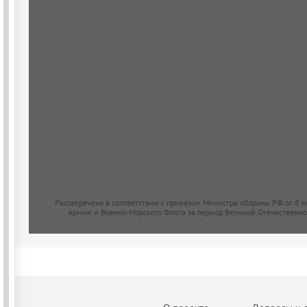
Рассекречено в соответствии с приказом Министра обороны РФ от 8 
Армии и Военно-Морского Флота за период Великой Отечественно