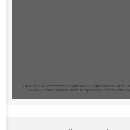
Рассекречено в соответствии с приказом Министра обороны РФ от 8 
Армии и Военно-Морского Флота за период Великой Отечественно