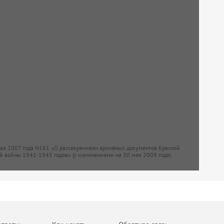
мая 2007 года N181 «О рассекречиван архивных документов Красной
й войны 1941-1945 годов» (с изменениями на 30 мая 2009 года)