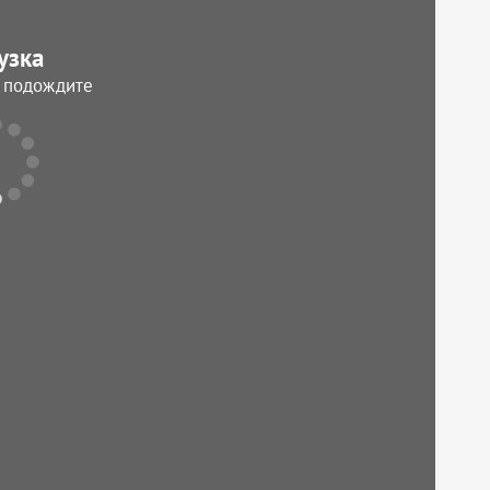
узка
, подождите