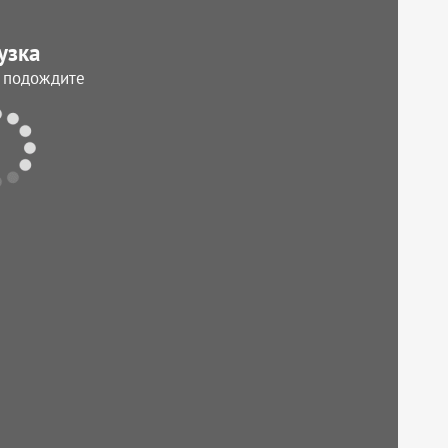
узка
, подождите