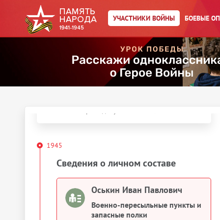
←
К результатам поиска
Оськин Иван Павлович
УЧАСТНИКИ ВОЙНЫ
БОЕВЫЕ О
Год рождения:
__.__.1916
Действия
Скачать документы
Упоминается в 3 документах:
Выберите документ ниже
1945
Сведения о личном составе
Оськин Иван Павлович
Военно-пересыльные пункты и
запасные полки