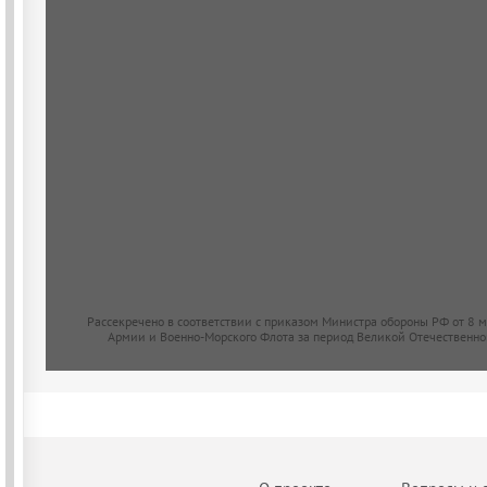
Рассекречено в соответствии с приказом Министра обороны РФ от 8 
Армии и Военно-Морского Флота за период Великой Отечественно