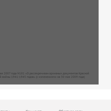
мая 2007 года N181 «О рассекречиван архивных документов Красной
й войны 1941-1945 годов» (с изменениями на 30 мая 2009 года)