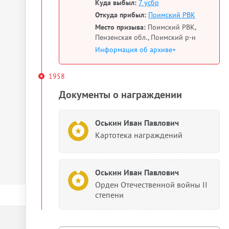
Куда выбыл:
7 усбр
Откуда прибыл:
Поимский РВК
Место призыва:
Поимский РВК,
Пензенская обл., Поимский р-н
Информация об архиве+
1958
Документы о награждении
Оськин Иван Павлович
Картотека награждений
Оськин Иван Павлович
Орден Отечественной войны II
степени