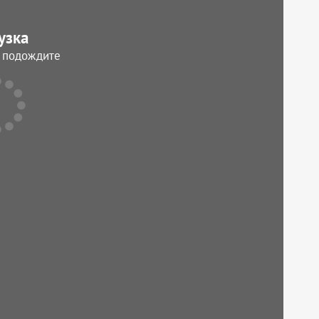
узка
, подождите