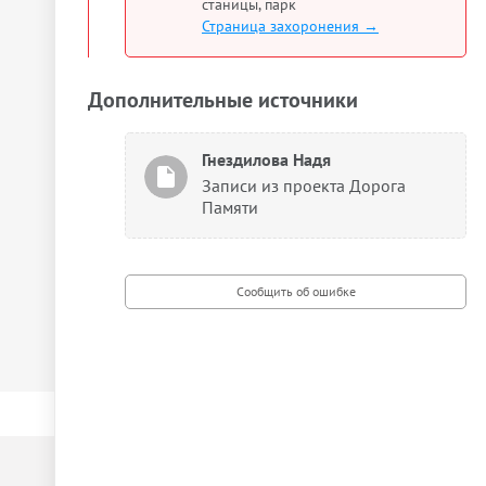
станицы, парк
Страница захоронения →
Дополнительные источники
Гнездилова Надя
Записи из проекта Дорога
Памяти