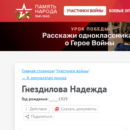
УЧАСТНИКИ ВОЙНЫ
БОЕВЫЕ О
Главная страница
/
Участники войны
/
←
К результатам поиска
Гнездилова Надежда
Год рождения:
__.__.1929
Действия
Скачать документы