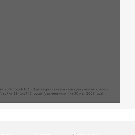
мая 2007 года N181 «О рассекречиван архивных документов Красной
й войны 1941-1945 годов» (с изменениями на 30 мая 2009 года)