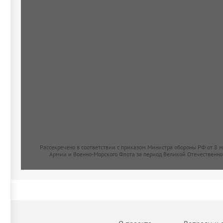
Рассекречено в соответствии с приказом Министра обороны РФ от 8 
Армии и Военно-Морского Флота за период Великой Отечественно