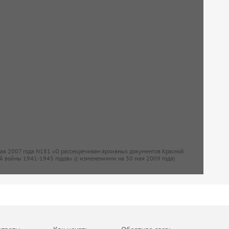
мая 2007 года N181 «О рассекречиван архивных документов Красной
й войны 1941-1945 годов» (с изменениями на 30 мая 2009 года)