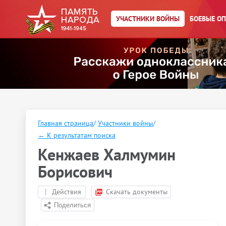
УЧАСТНИКИ ВОЙНЫ
БОЕВЫЕ О
Главная страница
/
Участники войны
/
←
К результатам поиска
Кенжаев Халмумин
Борисович
Действия
Скачать документы