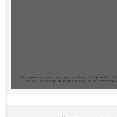
Рассекречено в соответствии с приказом Министра обороны РФ от 8 
Армии и Военно-Морского Флота за период Великой Отечественно