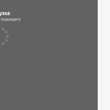
узка
, подождите