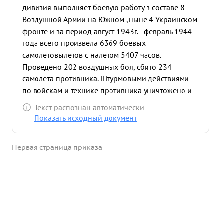
дивизия выполняет боевую работу в составе 8
Воздушной Армии на Южном ,ныне 4 Украинском
фронте и за период август 1943г. - февраль 1944
года всего произвела 6369 боевых
самолетовылетов с налетом 5407 часов.
Проведено 202 воздушных боя, сбито 234
самолета противника. Штурмовыми действиями
по войскам и технике противника уничтожено и
повреждено : паравозов- 42, автомашин- 126
Текст распознан автоматически
подвод- 34, ж.д. эшелонов- 1.ж.д. вагонов- 12
Показать исходный документ
потоплено катеров- 2 барж- 1, рассеяно и
уничтожено до 500 солдат и офицеров
Первая страница приказа
противника. За успешные боевые действия частей
дивизии по освобождению Донбасса и гор.
Мариуполь приказом Верховного
Главнокомандующего Гвардейской
истребительной авиационной дивизии присвоено
собственное наименование "МАРИУПОЛЬСКАЯ"
После последнего награждения тов. ДЗУСОВА