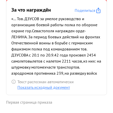
За что награждён
Поделиться
«... Тов. ДЗУСОВ за умелое руководство и
организацию боевой работы полка по обороне
охране гор.Севастополя награжден орде-
ЛЕНИНА. За период боевых действий на фронтах
Отечественной воины в борьбе с германским
фашизмом полка под командованием тов.
ДЗУСОВА с 20.1 по 20.9.42 года произвел 2454
самолетовылетов с налетом 2211 часов,из них: на
штурмовку мотомехчасте транспортов.
аэродромов противника 239,на разведку войск
противника- 443 ,сопровождение
Текст распознан автоматически
бомбардировщиков - 291 ,на разведку погоды -9
Показать исходный документ
прикрытие своих войск - 156 прикрытие портов и
транспортов 220, Прикрытие объектов - 16
Первая страница приказа
прикрытие аэродромов - 262 прикрытие
штурмовой истребительной авиации 126