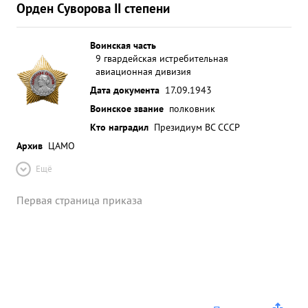
по воспитанию личного состава ,умелое
Орден Суворова II степени
руководство боевой работой полка и личную
боевую 4 работу на фронтах Отечественной
Воинская часть
воины в борьбе немецкими захватчиками -
9 гвардейская истребительная
достоин награждения - орденом "КРАСНОЕ
авиационная дивизия
ЗНАМЯ". ...»
Дата документа
17.09.1943
Воинское звание
полковник
Кто наградил
Президиум ВС СССР
Архив
ЦАМО
Ещё
Первая страница приказа