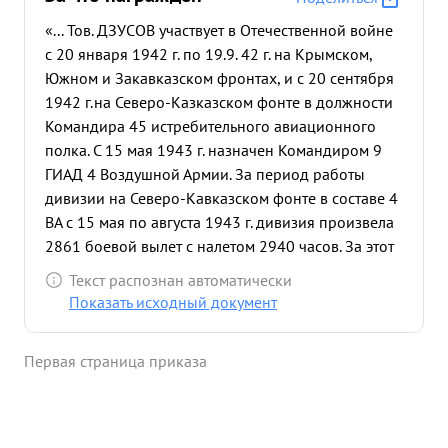
«... Тов. ДЗУСОВ участвует в Отечественной войне
с 20 января 1942 г. по 19.9. 42 г. на Крымском,
Южном и Закавказском фронтах, и с 20 сентября
1942 г.на Северо-Казказском фонте в должности
Командира 45 истребительного авиационного
полка. С 15 мая 1943 г. назначен Командиром 9
ГИАД 4 Воздушной Армии. За период работы
дивизии на Северо-Кавказском фонте в составе 4
ВА с 15 мая по августа 1943 г. дивизия произвела
2861 боевой вылет с налетом 2940 часов. За этот
же период произведено 202 воздушных боях и
Текст распознан автоматически
сбито 172 с-та пр-ка. За период миусской
Показать исходный документ
операции на Южном фронте по освобождению
Донбасса с 1.8 по 8.9.43г. дивизия произвела
Первая страница приказа
2819 боевых выле тов с налетом 2700 часов.
Проведено 122 воздушных боях и сбито 187 с-
тов пр-ка. За период Отече ственной войны лично
т. ДЗУСОВ имеет 83 боевых вылета с налетом 75