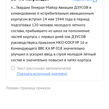
«... Гвардии Генерал-Майор Авиации ДЗУСОВ в
командование 6 истребительным авиационным
корпусом вступил 24 мая 1944 года в период
подготовки 120 человек молодого летного
состава, прибывшего из школ на пополнение
частей корпуса. с первых дней тов. ДЗУСОВ
руководствуясь приказом НКО-СОСР № 16 и
Командующего ВВС КА № 018 значительно
улучшил и ускорил ввод в строй молодой летный
состав и значительно повысил в чатях корпуса
дисциплину и боеспособность летного состава. в
Текст распознан автоматически
период летних наступательных операции 1
Показать исходный документ
Белорусского фронта гвардии генерал-майор
авиации ДЗУСОВ умело и тактически грамотно
Первая страница приказа
строил боевую работу корпуса, хорошо
организовал взаимодействие истребителей
своего корпуса с другими родами авиации и
наземными войсками используя при этом все