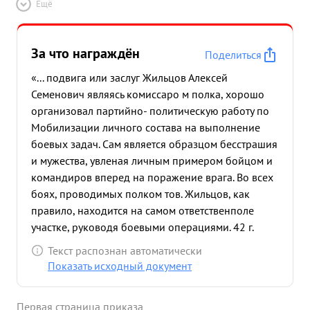
Ещё
За что награждён
Поделиться
«... подвига или заслуг Жильцов Алексей
Семенович являясь комиссаро м полка, хорошо
организовал партийно- политическую работу по
Мобилизации личного состава на выполнение
боевых задач. Сам является образцом бесстрашия
и мужества, увленая личным примером бойцом и
командиров вперед на поражение врага. Во всех
боях, проводимых полком тов. Жильцов, как
правило, находится на самом ответственполе
участке, руководя боевыми операциями. 42 г.
когда полк под с. агриново находился в тяжелом
Текст распознан автоматически
положении а бывший командир полка бежал с
Показать исходный документ
поля боя, тов. Жильцов сам 90 копца руководил
боевыми операциями полка, а затем в этот же
Первая страница приказа