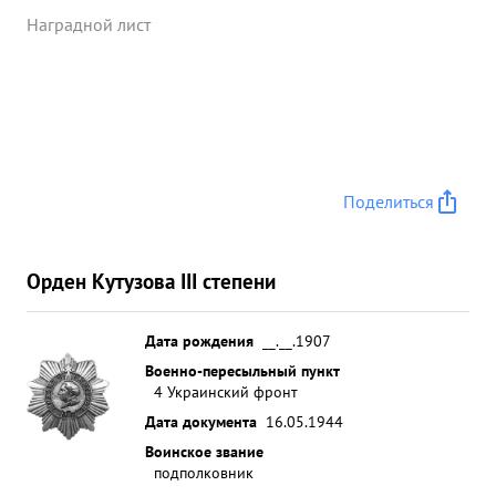
поставленную ему задачу выполнил так же на
Наградной лист
отлично. За отлично проведенную оп ерацию по
прорыву АкМовай ских позиций и при
окончательном разгроме немцев на Херсонесе за
умелое руководство и проявленную при этом
личное мужество на и войской по Шистеп ...»
Поделиться
Орден Кутузова III степени
Дата рождения
__.__.1907
Военно-пересыльный пункт
4 Украинский фронт
Дата документа
16.05.1944
Воинское звание
подполковник