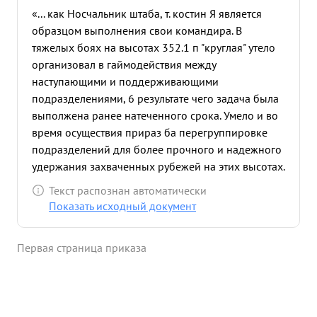
«... как Носчальник штаба, т. костин Я является
образцом выполнения свои командира. В
тяжелых боях на высотах 352.1 п "круглая" утело
организовал в гаймодействия между
наступающими и поддерживающими
подразделениями, 6 результате чего задача была
выполжена ранее натеченного срока. Умело и во
время осуществия прираз ба перегруппировке
подразделений для более прочного и надежного
удержания захваченных рубежей на этих высотах.
Вовремя отсутствия командира лично руководил
Текст распознан автоматически
действиями под разделений по удержанию
Показать исходный документ
захваченных позиций с честью выпол нив эту
задачу ...»
Первая страница приказа