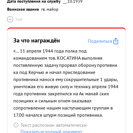
Дата поступления на службу
__.10.1939
Воинское звание
гв. майор
Ещё
За что награждён
Поделиться
«... 11 апреля 1944 года полка под
командованием тов. КОС АТИНА выполняя
поставленную задачу прорвал оборону противни
ка под Керчью и начал приследование
противника нанося ему сокрушительные 1 удары,
уничтожая его живую силу и технику. апреля 1944
года противник закрепился на Ак манай ских
позициях и сильным огнем оказывал
сопротивление нашим наступающим группам в
17.00 начался штурм позиций противника.
Атакующие подразделения полка под
Текст распознан автоматически
непосредственным руководством тов. КОСТИНА
Показать исходный документ