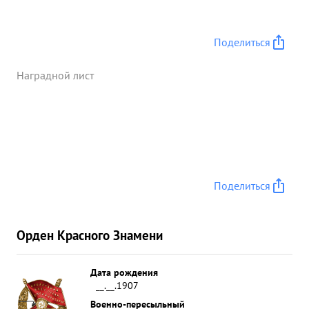
ГАТЬ отразив атаки пр-ка в лесном массиве выше
Л в нас. пункт МАРКВАРТОВИЦЕ быстро
преследую противника ворвался в гор. Моравска-
Поделиться
Острава и ведя упорные бои во взаимодействии с
другими части быстро очистил его от пр-ка. ...»
Наградной лист
Поделиться
Орден Красного Знамени
Дата рождения
__.__.1907
Военно-пересыльный