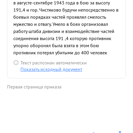
в августе-сентябре 1943 года в бою за высоту
191,4 и гор. Чистяково будучи непосредственно в
боевых порядках частей проявлял смелость
мужество и отвагу. Умело в боях организовал
работу штаба дивизии и взаимодействие частей
соединения высота 191 ,4 которую противник
упорно оборонял была взята в этом бою
противник потерял убитыми до 400 человек
солдат и офицеров, поднимая наступательный
Текст распознан автоматически
порыв бойцов и офицеров части дивизии
Показать исходный документ
сломили сопротивление противника овладели
железно-дорожной станцией и гор. Чистяково. в
Первая страница приказа
последующих боях за гор. Макеевку и Сталино
тов. МАНИХИН находился в боевых порядках
частей наводя организованность и
стремительность наступления при взятии
населенного пунтка Ворошиловка тов. МАНИХИН
был тяжело ранен. Достоен Правительственной
награды ордена "ОТЕЧЕСТВЕ- ННАЯ ВОЙНА 1-й