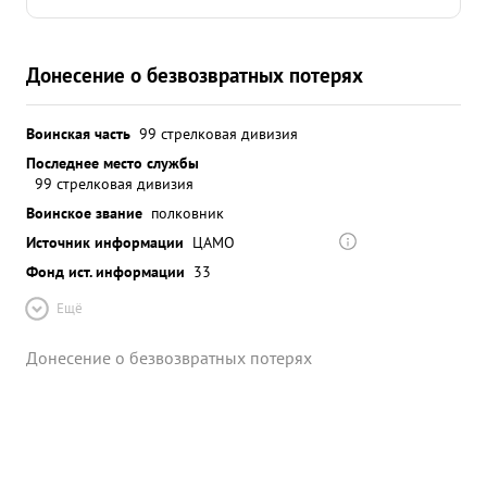
ордену Красной Звезды, в порядке Указа
Президиума Верховного Совета Союза ССР от 4
июня 1944 года. ...»
Донесение о безвозвратных потерях
Воинская часть
99 стрелковая дивизия
Последнее место службы
99 стрелковая дивизия
Воинское звание
полковник
Источник информации
ЦАМО
Фонд ист. информации
33
Ещё
Донесение о безвозвратных потерях