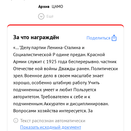
Архив
ЦАМО
Ещё
За что награждён
Поделиться
«... "Делу партии Ленина-Сталина и
Социалистической Р одине предан. Красной
Армии служит с 1925 года бесперерывно. частник
Отечестве ной войны Дважды ранен. Политически
зрел. Военное дело в своем масштабе знает
хорошо, особенно штабную работу. Учить
подчиненных умеет и любит Пользуется
авторитетом. Требователен к себе и к
подчиненным. Аккуратен и дисциплинирован.
Вопросами хозяйства интересуется. За
многолетнюю непрерывную службу в Красной
Текст распознан автоматически
Армии представляю к Правительственной награде
Показать исходный документ