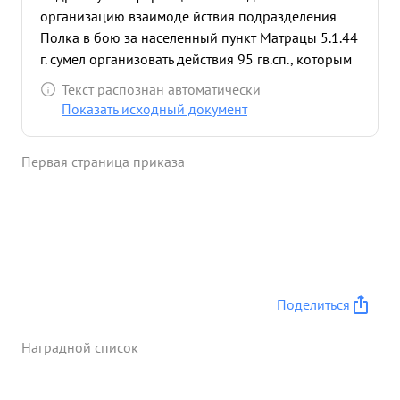
организацию взаимоде йствия подразделения
Полка в бою за населенный пункт Матрацы 5.1.44
г. сумел организовать действия 95 гв.сп., которым
командовал ввиду болезни командира полка.
Текст распознан автоматически
Полк взаимодействуя с танками 89 ТБР ночной
Показать исходный документ
атакой овладел Матрацы, при этом разгромив до
2 рот противника, понеся минимальные потери,
Первая страница приказа
захватив пленных 456 П.П., 256 П.Д. и 6 АЛД. За
умелые действия и хорошую организацию
ночного боях на 5.1. 1944 г. в результате которого
95 гв.сп. овладел опорным пунктом противника
Матрацы, ственной прикрывающим награды.
выход на шоссе Витеоск-Полоцк достоин
правительст ...»
Поделиться
Наградной список