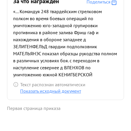
За что награждён
Поделиться
«... Командуя 248 твардейским стрелковом
полком во время боевых операций по
уничтожению юго-западной групировки
противника в районе залива Фриш гаф и
нахождения в обороне западнее д
ЗЕЛИГЕНФЕЛЬД гвардии подполковник
МАТЕЛЬЯНЭС показал образцы рукодства полном
в различных условиях боя. с переходом в
наступление севернее д ВЛЕНХОВ по
уничтожению южной КЕНИГБЕРСКОЙ
группировки противника четко организовал
Текст распознан автоматически
взаимодействие с приданными средствами,
Показать исходный документ
сокрушил оборону 2 фортов и совместно с
соседними частями овладел населенными
Первая страница приказа
пунктами АЙВАДЕН ШПАЙСЕНДОРФ" РОЗЕНАУ.
Все поставленные перед полком задачи были
выполнены успешно. к КЕНИГСБЕРГА утру 8 45
года прорвав последние пригородные