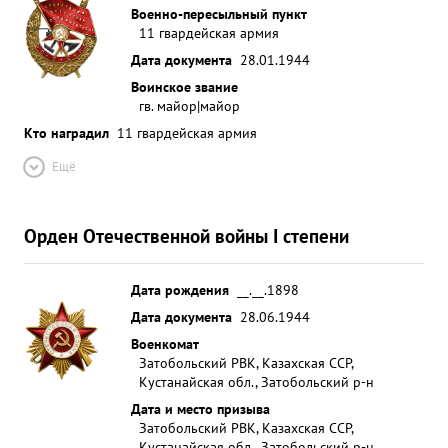
Военно-пересыльный пункт
11 гвардейская армия
Дата документа
28.01.1944
Воинское звание
гв. майор|майор
Кто наградил
11 гвардейская армия
Ещё
Орден Отечественной войны I степени
Дата рождения
__.__.1898
Дата документа
28.06.1944
Военкомат
Затобольский РВК, Казахская ССР,
Кустанайская обл., Затобольский р-н
Дата и место призыва
Затобольский РВК, Казахская ССР,
Кустанайская обл., Затобольский р-н