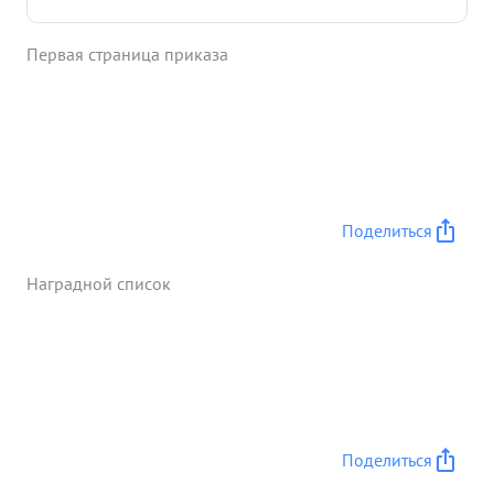
своевременно информировалось об обстановке в
полку и имела возможность своевременно
Первая страница приказа
принимать те или иные решения. Личто
смелыйэнергичный хладнокровный и
настойчивый в боевой обстановке Матылья нэс в
критические моменты боях выдвигался в боевые
порядки. батальонов и спецподразделений где
давал четкие и правильные указания по ведению
боя. ...»
Поделиться
Наградной список
Поделиться