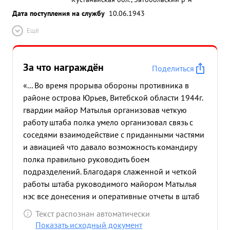
Дата поступления на службу
10.06.1943
Ещё
За что награждён
Поделиться
«... Во время прорыва обороны противника в
районе острова Юрьев, Витебской области 1944г.
гвардии майор Матылья организовав четкую
работу штаба полка умело организовал связь с
соседями взаимодействие с приданными частями
и авиацией что давало возможность командиру
полка правильно руководить боем
подразделений. Благодаря слаженной и четкой
работы штаба руководимого майором Матылья
нэс все донесения и оперативные отчеты в штаб
дивизии представлялись в срок и хорошего
Текст распознан автоматически
качества ,почему командование дивизии всегда
Показать исходный документ