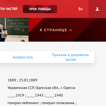
En
ТЫ ЧАСТЕЙ
УРОК ПОБЕДЫ
Приказы и документы
Боевой путь
частей
1889
;
25.01.1889
Украинская ССР, Одесская обл., г. Одесса
__.__.1919
;
__.__.1943
;
__.__.1940
генерал-лейтенант
;
генерал-полковник
;