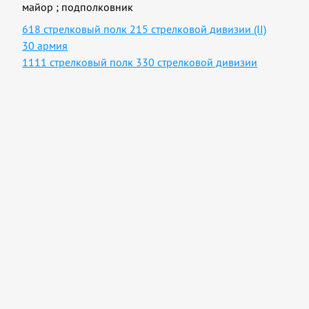
майор
;
подполковник
618 стрелковый полк 215 стрелковой дивизии (II)
30 армия
1111 стрелковый полк 330 стрелковой дивизии