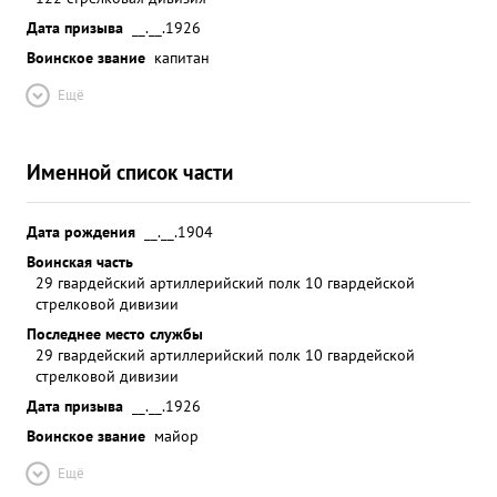
приспособленных для ОТ-96, Командир
Дата призыва
__.__.1926
(начальник) Подавлено: минбатарей -48 сожжено
Воинское звание
капитан
72 автомашины взято в плен до 300 солдат и
офицеров противника, Лично высоко
Ещё
Заключение дис вышестоящих иплинирован.В
нач: П.НИКОВ частях бригады дисциплина
Именной список части
хорошая. За мужество отвагу геройство и умение
управлять бригадой чем способ ствовал
успешному выполнению боевых задач по
Дата рождения
__.__.1904
вторжению в гор. БЕРЛИН, тов. СТУПИН достоин
Воинская часть
высокой Правительственной награды - присвое
29 гвардейский артиллерийский полк 10 гвардейской
звания ГЕРОЙ ниск СОВЕТСКОГО СОЮЗА. ...»
стрелковой дивизии
Последнее место службы
29 гвардейский артиллерийский полк 10 гвардейской
стрелковой дивизии
Дата призыва
__.__.1926
Воинское звание
майор
Ещё