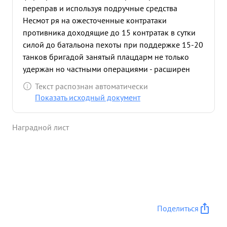
переправ и используя подручные средства
Несмот ря на ожесточенные контратаки
противника доходящие до 15 контратак в сутки
силой до батальона пехоты при поддержке 15-20
танков бригадой занятый плацдарм не только
удержан но частными операциями - расширен
подготовлен для броска на БЕРЛИН. Благодаря
Текст распознан автоматически
личному умению в управлении бри гадой
Показать исходный документ
мужеству полковника СТУПИНА и отличным
боевым действиям личного со става бригада в
Наградной лист
основном решила исход боях по овладению г
Кюстрин. в проводимых боевых операциях по
прорыву сильно-укрепленной и глубок о
эшелонированной обороны противника с 14
апреля 1945г вост г. БЕРЛИН, в полосе 5 Ударной
армии особо отличилась бригада под
командованием полковника ЭТУПИНА которая в
Поделиться
наступлении использ овалась как группа ПП .В