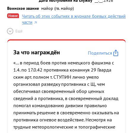
Дата поступления на службу
__.__.1926
Воинское звание
майор (гв. майор)
Новое
Читать об этих событиях в журнале боевых действий
части
Ещё
За что награждён
Поделиться
«... в период боев против немецкого фашизма с
1.4. по 17.0.42 противника конаннуя 29 Гварда
ским арт. полном т. СТУПИН лично умело
организовал разведку противника с Щ, чем
обеспечивал своевременный обор ценных
сведений а противника, в своевременный доклад
помогал командованию дивизии правильно
принимать решение в своевременно оказывать на
противника огневое воздействие. Несмотря на
трудные метеорологические и топографические