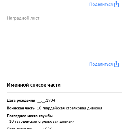
потери противнику: уничтожено: П и от - 30,
Поделиться
разрушено овопов и блиндажей с от - 6,
подавлено от и ш- 60, минбатаре - 7 уничтожено и
Наградной лист
рассеяно до 1000 человек. За проведенные бои
т.стипин с личным составом полка сохранил всю
матчасть, вооружение и личный состав полка. за
умелое и образцовое выполнение задач
командования в боях с 11.4. по 17.5.42 года и
проявленное при этом мужество, упорство и
Поделиться
смелость, т. СТУПИН достоин правительственной
шаг ады ордена "КРАСНОЕ ЗНИМЯ" ...»
Именной список части
Дата рождения
__.__.1904
Воинская часть
10 гвардейская стрелковая дивизия
Последнее место службы
10 гвардейская стрелковая дивизия
Дата призыва
__.__.1926