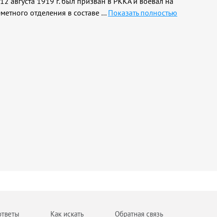
12 августа 1919 г. был призван в РККА и воевал на
метного отделения в составе
...
Показать полностью
ответы
Как искать
Обратная связь