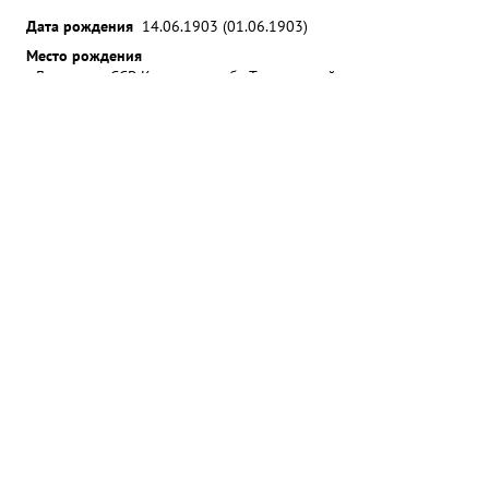
Дата рождения
14.06.1903 (01.06.1903)
Место рождения
Литовская ССР, Ковенская губ., Тельшевский уезд, м.
Палангины
Воинская часть
296 стрелковая дивизия
119 кавалерийский полк 54
кавалерийской дивизии
Дата поступления на службу
__.04.1920
Воинское звание
полковник
Ещё
Медаль «За оборону Кавказа»
Медаль «За
победу над Германией в Великой
Отечественной войне 1941–1945 гг.»
Дата рождения
01.06.1903
Место рождения