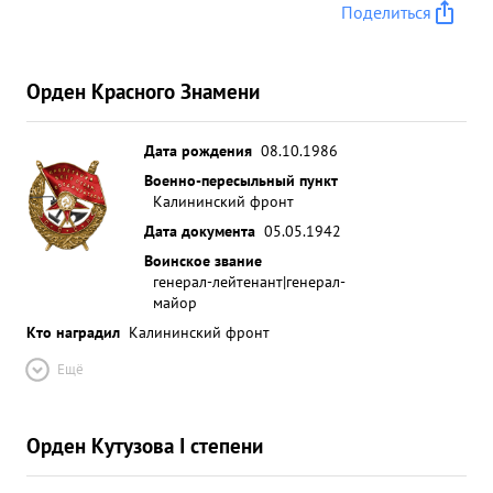
Поделиться
ЖУРАВЛЕВА уничтожил сотни солдат и офицеров
Тов. ЖУРАВЛЕВ сохранил боевой дух отрядов,
вывел их из окружения сохранив большинство
Орден Красного Знамени
людского состава и вооружения. ...»
Дата рождения
08.10.1986
Военно-пересыльный пункт
Калининский фронт
Дата документа
05.05.1942
Воинское звание
генерал-лейтенант|генерал-
майор
Кто наградил
Калининский фронт
Ещё
Орден Кутузова I степени