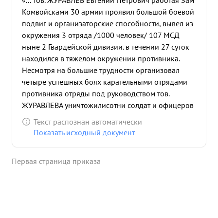
«... Тов. ЖУРАВЛЕВ Евгений Петрович работая Зам
Комвойсками 30 армии проявил большой боевой
подвиг и организаторские способности, вывел из
окружения 3 отряда /1000 человек/ 107 МСД
ныне 2 Гвардейской дивизии. в течении 27 суток
находился в тяжелом окружении противника.
Несмотря на большие трудности организовал
четыре успешных боях карательными отрядами
противника отряды под руководством тов.
ЖУРАВЛЕВА уничтожилисотни солдат и офицеров
Тов. ЖУРАВЛЕВ сохранил боевой дух отрядов,
Текст распознан автоматически
вывел их из окружения сохранив большинство
Показать исходный документ
людского состава и вооружения. Будучи
Начальником штаба фронта, в ноябре месяце был
Первая страница приказа
. послан в части по выполнению боевого задания
Военного Совета фронта, совершил смелый
боевой подвиг. в тяжелых метерологических
условиях подвергаясь серьезной опасности со
стороны противника, вылетел на самолете в 30