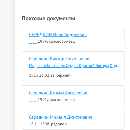
Похожие документы
СЕРЕДКИН Иван Андреевич
__.__.1894, красноармеец
Середкин Виктор Николаевич
Медаль «За отвагу»,Орден Красной Звезды,Орден Славы III степени
1913.23.02, гв. сержант
Середкин Кузьма Алексеевич
__.__.1901, красноармеец
Серёдкин Михаил Дмитриевич
18.11.1898, рядовой