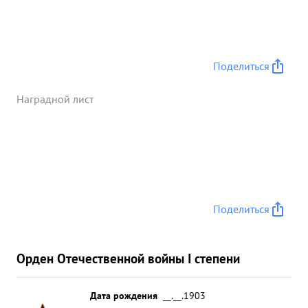
вооружение и имущество захватив в этом бою 40
пленных, 1 танк, 9 минометов, гаубиц, склад с
боеприпасами и 7 пушек. В боях с 26 по 30 мая
1943 года когда был прорван фронт противника
Поделиться
на участке выс 121,4, выс. 71,0 и ТАМБУЛОВСКИЙ
под его же командованием 55 Гвардейская
Наградной лист
дивизия успешно отражая атаки противника
уничтожила до 3000 солдат и офицеров
противника, 17 танков, 8 орудий . 21 станковый
пулемет, захватив при этом: 14 пленных, 26
станковых пулеметов, 7 орудий, минометов 4,
кроме того сбито 2 самолета ...»
Поделиться
Орден Отечественной войны I степени
Дата рождения
__.__.1903