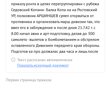
приказу ронта в целях перегруппировки с рубежа
Седовский Копани- Балка Копа на на Ростовский
УР, полковник АРШИНШЕВ сумел оторваться от
противника и организовать марш дивизии так, что
ввел его в заблуждение и после дния 21.7.42 г. с
8.00 начал авиа и арт-подготовку, делав до 300
самолето -вылетов о бомбометанием и обстрелом
оставленного Дивизиен переднего края обороны.
Подготов ка про должалас два часа и лишь после
этого танки и мото пехота противника пошли в
Текст распознан автоматически
атаку на тыкаясь на минные и минно-сюрпризные
Показать исходный документ
поля и неся потери. 42 г. противник силок до двух
пехотных дивизии, при по ддержке 200 танков 7
Первая страница приказа
раз пытался ата ковать пере дний края обороны
дивизии, по с большими для его потерями
откатывался на исходное положение. Несмотря
на непрестанные бомбовые удары по всему
боевому порядку ДИВИЗИИ управление частями
не терялось ни на минуту. Встречая упорное