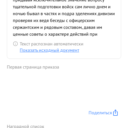
тщательной подготовки войск сам лично днем и
ночью бывал в частях и подра зделениях дивизии
проверяя их ведя беседы с офицерским
сержантским и рядовым составом, давая им
ценные советы о характере действий при
высадке десанта ночь моря. 3 ноября 1943
Текст распознан автоматически
АРШИНЦЕВ на г. гвардии генерал-майора тов. при
Показать исходный документ
штормовой погоде с Кордона Ильича и косы
Чушка успешно форсировал Керченский пролив и
Первая страница приказа
мастерски произвел высад- -ку десанта на участке
Рыбопромысла - Опасная, несмотря на ураганный
огонь пр-ка с берега из районов Опасная и
крепос ти Эника ле Гвардейцы под руководством
своего командира в кратчайший срок подавили
отчаянное сопротивление к утру 3 ноября
овладели и закрепились в Рыбопромысла -
Поделиться
Опасная Керченского Продолжая дальнейшее
расширение плацдарма на берегу уничтожа
Наградной список