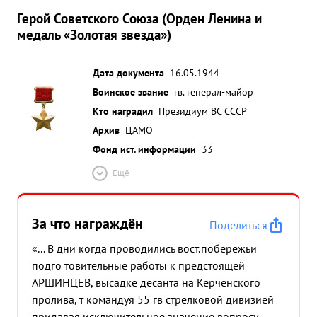
Герой Советского Союза (Орден Ленина и
медаль «Золотая звезда»)
Дата документа
16.05.1944
Воинское звание
гв. генерал-майор
Кто наградил
Президиум ВС СССР
Архив
ЦАМО
Фонд ист. информации
33
Ещё
За что награждён
Поделиться
«... В дни когда проводились вост.побережьи
подго товительные работы к предстоящей
АРШИНЦЕВ, высадке десанта на Керченского
пролива, т командуя 55 гв стрелковой дивизией
придавая исключительное значение вопросу