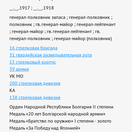
__.__.1917
;
__.__.1918
генерал-полковник запаса
;
генерал-полковник
;
полковник
;
гв. генерал-майор
;
генерал-лейтенант
;
генерал-майор
;
гв. генерал-лейтенант
;
гв.
генерал-полковник
;
генерал-майор (полковник)
16 стрелковая бригада
31 гвардейская разведывательная рота
15 стрелковый корпус
39 армия
УК МО
200 стрелковая дивизия
КА
138 стрелковая дивизия
Орден Народной Республики Болгария II степени
Медаль «20 лет Болгарской народной армии»
Медаль «Братство по оружию» I степени - золото
Медаль «За Победу над Японией»