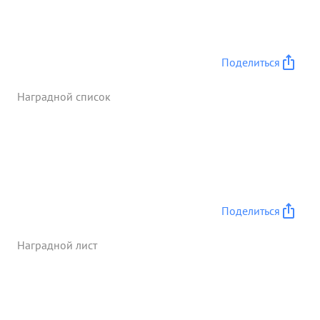
Сталинграда в районе завода "Баррикады" 339 СП
стойко удерживал занимаемый рубеж обороны.
Тов. ПЕТРАКОВ лично участвовал в отражении 3-х
атак противника, показывая пример героизма и
Поделиться
отваги.В этом бою был контужен. о его боевых
действиях сообщалось в ПРАВДЕ от 13 октября 42
Наградной список
г ...»
Поделиться
Наградной лист