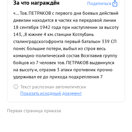
За что награждён
Поделиться
«... Тов. ПЕТРАКОВ с первого дня боевых действий
дивизии находится в частях на передовой линии
18 сентября 1942 года при наступлении за высоту
143, ,8 южнее 4 км. станции Котлубань
сталинградскогофронта первый батальон 339 СП
понес большие потери, выбыл из строя весь
командно-политический состав Возглавив группу
бойцов из 7 человек тов. ПЕТРАКОВ выдвинулся
на высоту и, отразив 3 атаки противник прочно
удерживал ее до прихода подкрепления 7
бойцов возглавляемых тов. ПЕТРАКОВЫМ,
Текст распознан автоматически
уничтожили 60 гитлеровцев и 2 расчета
Показать исходный документ
станковых пулеметов Лично тов. ПЕТРАКОВ убил
18 гитлеровцев и вывел из строя станковый
Первая страница приказа
пулемет противника. За умелое руководство
операцией тов. ПЕТРАКОВ был выдвинут на
должность военкома 339 СП.В боях на улицах