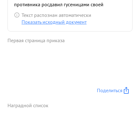
противника росдавил гусеницами своей
самоходки 3 станковых пулемета 9 немцев и
Текст распознан автоматически
огнем своего орудия уничтожил 2
Показать исходный документ
противотанковых орудич протиника чем дал
возможностьпродвигатся нашей похоте. В этом
Первая страница приказа
бою Тов. Красноштейн погиб смертю храбрих. ...»
Поделиться
Наградной список