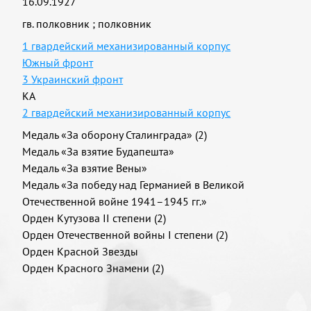
16.09.1927
гв. полковник
;
полковник
1 гвардейский механизированный корпус
Южный фронт
3 Украинский фронт
КА
2 гвардейский механизированный корпус
Медаль «За оборону Сталинграда» (2)
Медаль «За взятие Будапешта»
Медаль «За взятие Вены»
Медаль «За победу над Германией в Великой
Отечественной войне 1941–1945 гг.»
Орден Кутузова II степени (2)
Орден Отечественной войны I степени (2)
Орден Красной Звезды
Орден Красного Знамени (2)