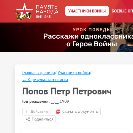
УЧАСТНИКИ ВОЙНЫ
БОЕВЫЕ О
Главная страница
/
Участники войны
/
←
К результатам поиска
Попов Петр Петрович
Год рождения:
__.__.1909
Действия
Скачать документы