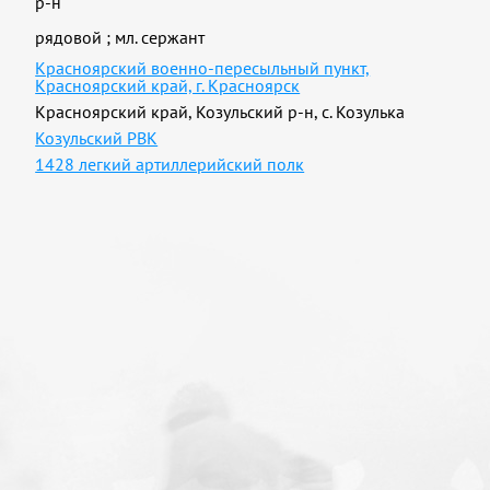
р-н
рядовой
;
мл. сержант
Красноярский военно-пересыльный пункт,
Красноярский край, г. Красноярск
Красноярский край, Козульский р-н, с. Козулька
Козульский РВК
1428 легкий артиллерийский полк