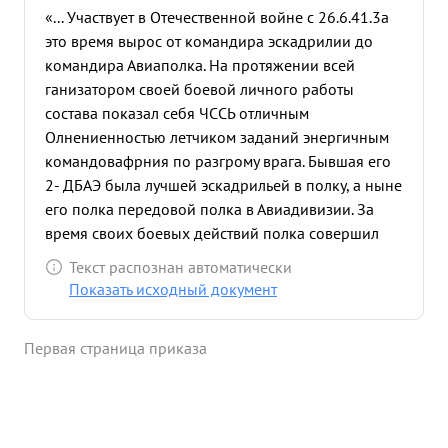
«... Участвует в Отечественной войне с 26.6.41.3а
это время вырос от командира эскадрилии до
командира Авиаполка. На протяжении всей
ганизатором своей боевой личного работы
состава показал себя ЧССЬ отличным
Олнениенностью летчиком заданий энергичным
командовафрния по разгрому врага. Бывшая его
2- ДБАЭ была лучшей эскадрильей в полку, а ныне
его полка передовой полка в Авиадивизии. За
время своих боевых действий полка совершил
2273 боевых вылета ночью, сброшено авиабомб
Текст распознан автоматически
по уничтожению врага 2876 тонн. Авиационный
Показать исходный документ
полка совершил только по столице ФИНЛ
ЯНДИЙ-ХЕ ХЕЛЬСИНКИ 57 боевых вылета.
Первая страница приказа
Личный состав полка с желанием идет в бой. в
семье полка имеется 8 Героев Советского Союза и
270 орденаносцев. Только за последнее время
введено в строя 12 молодых экипажей, которые