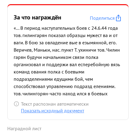
За что награждён
Поделиться
«... В период наступательных боев с 24.6.44 года
тов. гилингарян показал образцы мужест ва и от
ваги. В бою за овладение вые в езымянной, его.
Веричев, Маньки, нас. пункт Т. ухиничи тов. Чилин
гарян будучи начальником связи полка
организовал и поддержи вал есперебойную вязь
команд ования полка с боевыми
подразделениями едущими бой, чем
способствовал управлению подразд елениями.
тов. чилингорян-часто наход ился в боевых
порядках подразделе нии. там, где связь было не
Текст распознан автоматически
устой чивой, исправляя сам лично порывы в
Показать исходный документ
телефонной линии связи и вооникающие недо
четы в работе радиосвязи г связь ...»
Наградной лист