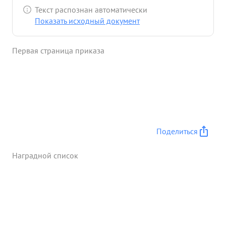
При овладении гор. остроле нка тов. Чилингорян
Текст распознан автоматически
также сумел организовать нормальную связь, чем
Показать исходный документ
обеспечил успех наступающих войск. ...»
Первая страница приказа
Поделиться
Наградной список