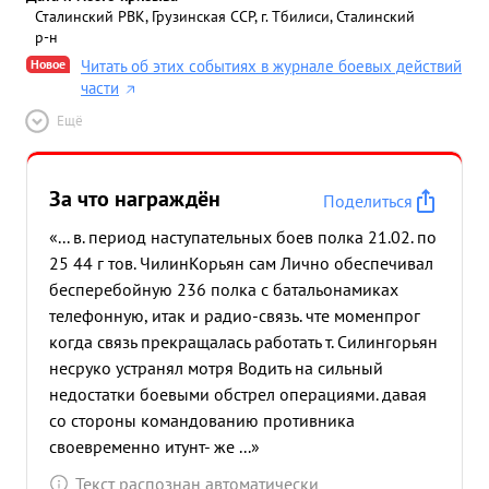
Сталинский РВК, Грузинская ССР, г. Тбилиси, Сталинский
р-н
Новое
Читать об этих событиях в журнале боевых действий
части
Ещё
За что награждён
Поделиться
«... в. период наступательных боев полка 21.02. по
25 44 г тов. ЧилинКорьян сам Лично обеспечивал
бесперебойную 236 полка с батальонамиках
телефонную, итак и радио-связь. чте моменпрог
когда связь прекращалась работать т. Силингорьян
несруко устранял мотря Водить на сильный
недостатки боевыми обстрел операциями. давая
со стороны командованию противника
своевременно итунт- же ...»
Текст распознан автоматически