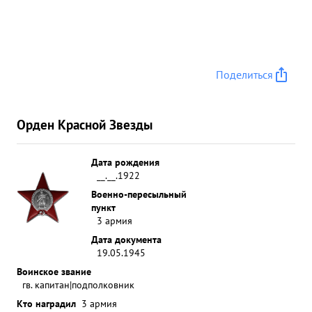
способствовал успеху полка по выполнению
боевыю поляла ...»
Поделиться
Орден Красной Звезды
Дата рождения
__.__.1922
Военно-пересыльный
пункт
3 армия
Дата документа
19.05.1945
Воинское звание
гв. капитан|подполковник
Кто наградил
3 армия