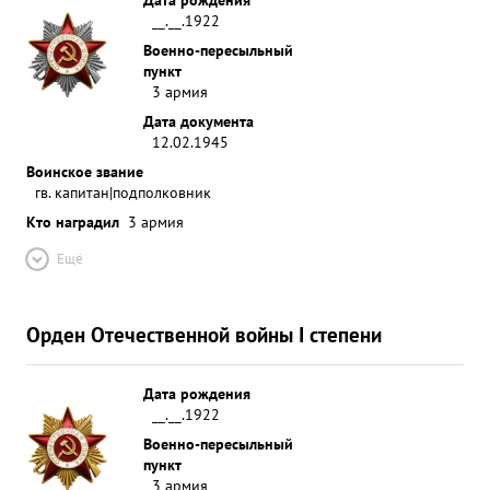
__.__.1922
Военно-пересыльный
пункт
3 армия
Дата документа
12.02.1945
Воинское звание
гв. капитан|подполковник
Кто наградил
3 армия
Ещё
Орден Отечественной войны I степени
Дата рождения
__.__.1922
Военно-пересыльный
пункт
3 армия