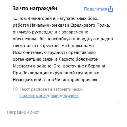
За что награждён
Поделиться
«... Тов. Чилингорян в Натупательных боях,
работая Начальником связи Стрелкового Полка,
он умело руководил и с воевременно
обеспечивал бесперебойную проводную и радио
связь полка с Стрелковыми батальонами
Исключительную трудность представляло
организатцию связи. в Лесисто болотистой
Месности в районе Юго- восточние г. Берлина
При Ликвидатции окруженной групировки
Немецких войск. тов Чилингоряд проявля
Мужество и отвагу под Непрерывным обстрелом
Текст распознан автоматически
противника водных переправ, Личным примером
Показать исходный документ
Храбрости и отваги вел связистов - отивник п
передовым позициям Стр. рязовловк Батальона и
Наградной лист
1 обеспечивал умелым руководством и знанием
дела, вели постоянную Связь в Куступлане, чем