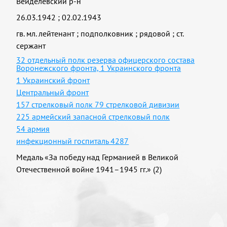
Вейделевский р-н
26.03.1942
;
02.02.1943
гв. мл. лейтенант
;
подполковник
;
рядовой
;
ст.
сержант
32 отдельный полк резерва офицерского состава
Воронежского фронта, 1 Украинского фронта
1 Украинский фронт
Центральный фронт
157 стрелковый полк 79 стрелковой дивизии
225 армейский запасной стрелковый полк
54 армия
инфекционный госпиталь 4287
Медаль «За победу над Германией в Великой
Отечественной войне 1941–1945 гг.» (2)