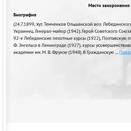
Место захоронения
Биография
(24.7.1899, хут. Темченков Ольшанской вол. Лебединского у
Украинец. Генерал-майор (1942). Герой Советского Союза
92-е Лебединские пехотные курсы (1922), Полтавскую п
Ф. Энгельса в Ленинграде (1927), курсы усовершенств
академии им. М. В. Фрунзе (1948). В Гражданскую
...
Показ