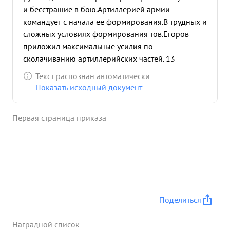
и бесстрашие в бою.Артиллерией армии
командует с начала ее формирования.В трудных и
сложных условиях формирования тов.Егоров
приложил максимальные усилия по
сколачиванию артиллерийских частей. 13
декабря 1941 года армия вступила в бой повела
Текст распознан автоматически
наступление. в сложных условиях зимы, трудно
Показать исходный документ
проходимым дорогам сламывая сопротивление
противника, уничтожая узлы сопротивления, рмия
Первая страница приказа
с каждым днем продвигалась впере д. Благодаря
умелому руководству артиллерийскими частями
00 стороны тов.ЕГОРОВА, правильной
расстановки имеющейся а ртиллерии всегда
своевременно уничтожались огневые точки и
артиллерия противника продвижению наших
частей.Артиллерия огнем и колесами
Поделиться
сопровождала прокладывала путь нашей пехоте.
С первых авторитет стрелковых боев армии
Наградной список