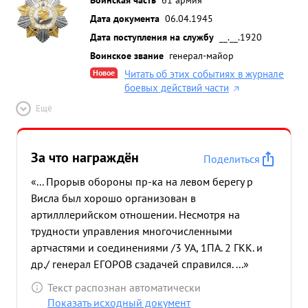
Дата документа
06.04.1945
Дата поступления на службу
__.__.1920
Воинское звание
генерал-майор
Новое
Читать об этих событиях в журнале
боевых действий части
Ещё
За что награждён
Поделиться
«... Прорыв обороны пр-ка на левом берегу р
Висла был хорошо организован в
артилллерийском отношении. Несмотря на
трудности управления многочисленными
артчастями и соединениями /3 УА, 1ПА. 2 ГКК. и
др./ генерал ЕГОРОВ сзадачей справился. ...»
Текст распознан автоматически
Показать исходный документ