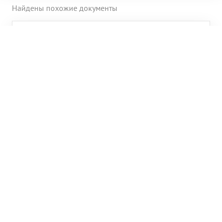
Найдены похожие документы
Егоров Максим Иванович
Звание
генерал-майор артиллерии
Дата рождения
1899 г.
Воинская часть
61 А
Егоров Максим Иванович
Звание
генерал-лейтенант
Дата рождения
1899 г.
Егоров Максим Иванович
Звание
генерал-лейтенант
Дата рождения
1899 г.