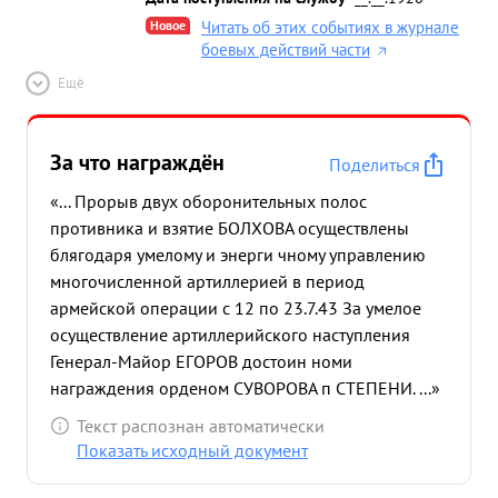
и колесами. продвигали сь вперед.А ртиллерия
Новое
Читать об этих событиях в журнале
сопровождала пехоту огнем наступления этом и
боевых действий части
обеспечил тов.ЕГОРОВ бой глубине. разработал
Ещё
этапы артиллерийского Ударная группа армии
сумела овладеть 120 населенными пунктами и
занять территорию по фронту 60-км. в глубину 26
За что награждён
Поделиться
км. В июльской наступательной операции 1942
«... Прорыв двух оборонительных полос
года правильной органиартиллерийского
противника и взятие БОЛХОВА осуществлены
наступления обеспечил прорыв укрепленной
блягодаря умелому и энерги чному управлению
пообороны проти огня обеспечила подавление
многочисленной артиллерией в период
лосы зацией ина.Массированность огневых
армейской операции с 12 по 23.7.43 За умелое
средств на переднем крае и внутри обороны
осуществление артиллерийского наступления
противника основв период августовской
Генерал-Майор ЕГОРОВ достоин номи
оборонительной ном отбила все атаки танков и
награждения орденом СУВОРОВА п СТЕПЕНИ. ...»
пехоты противника, численно превосходяв раз.
Свыше 200 танков было сожжено Исключительно
Текст распознан автоматически
его и пдбито истребительной артиллерией.
Показать исходный документ
точной работой артиллерии зачастую начальники.