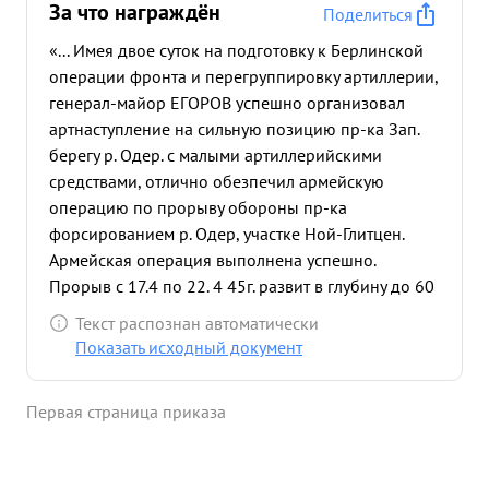
За что награждён
Поделиться
«... Имея двое суток на подготовку к Берлинской
операции фронта и перегруппировку артиллерии,
генерал-майор ЕГОРОВ успешно организовал
артнаступление на сильную позицию пр-ка Зап.
берегу р. Одер. с малыми артиллерийскими
средствами, отлично обезпечил армейскую
операцию по прорыву обороны пр-ка
форсированием р. Одер, участке Ной-Глитцен.
Армейская операция выполнена успешно.
Прорыв с 17.4 по 22. 4 45г. развит в глубину до 60
клм. За мастерское ...»
Текст распознан автоматически
Показать исходный документ
Первая страница приказа