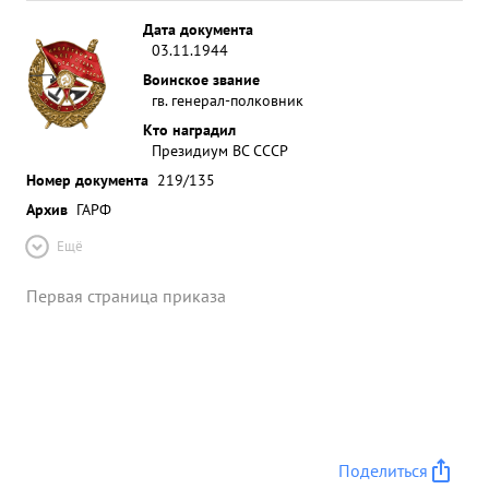
и самоходных орудий 143, орудий разных
Дата документа
калибров - 393, бронетранспортеров - 17,
03.11.1944
минометов - 117 пулеметов- 351 знамен - 12,
Воинское звание
захвачено в плен и уничтожено 16914 солдат и
гв. генерал-полковник
офицеров противника ...»
Кто наградил
Президиум ВС СССР
Номер документа
219/135
Архив
ГАРФ
Ещё
Первая страница приказа
Поделиться