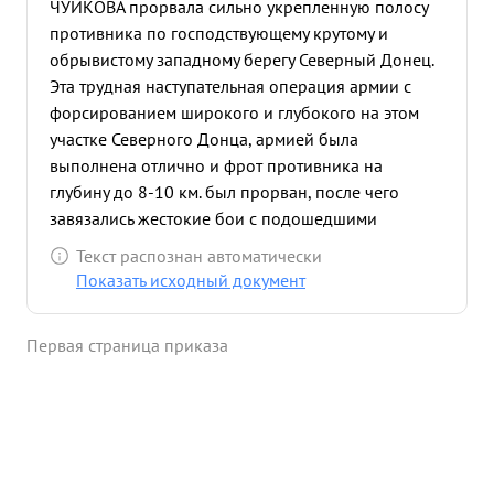
ЧУЙКОВА прорвала сильно укрепленную полосу
противника по господствующему крутому и
обрывистому западному берегу Северный Донец.
Эта трудная наступательная операция армии с
форсированием широкого и глубокого на этом
участке Северного Донца, армией была
выполнена отлично и фрот противника на
глубину до 8-10 км. был прорван, после чего
завязались жестокие бои с подошедшими
оперативными резервами противника. (16-я
Текст распознан автоматически
мото-дивизия, 17-я танковая, 23-я танковая, СС
Показать исходный документ
ВИКИНГ дивизия) и в этих боях неуклонно
отвоевывала километр за километром и
Первая страница приказа
завершила свое наступление взятием города и
района БАРВЕНКОВО, окончательно сломив
сопротивление противника и вынудив его к
отходу. в этих боях тов. ЧУЙКОВ показал себя
бесстрашным и смелым Командармом, проявил
твердую волю и упорное стремление к победе