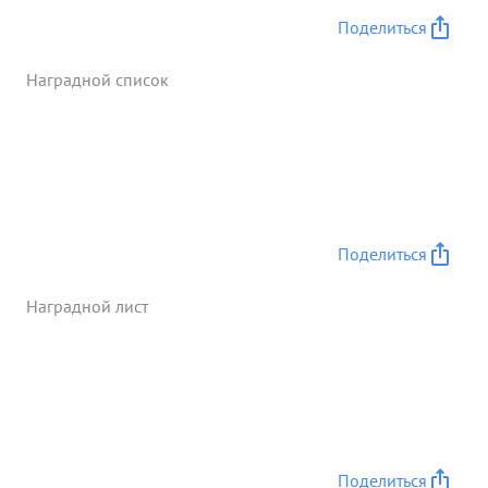
над врагом, за что и заслуживает награждения
Поделиться
орденом КУТУЗОВА ПЕРВОЙ СТЕПЕНИ. ...»
Наградной список
Поделиться
Наградной лист
Поделиться