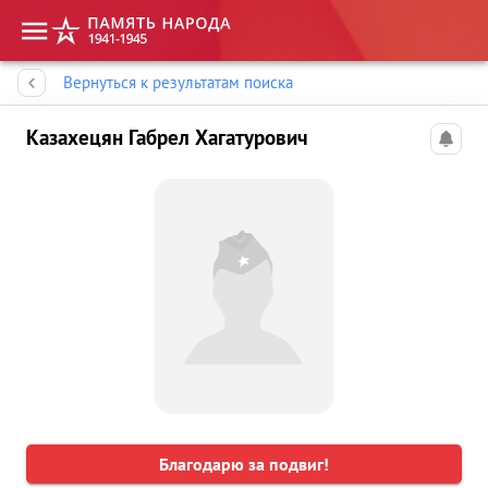
Память народа
Вернуться к результатам поиска
Казахецян Габрел Хагатурович
Благодарю за подвиг!