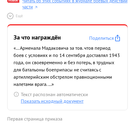
Новое
Читать об этих событиях в журнале боевых действий
части
Ещё
За что награждён
Поделиться
«... Арменала Мадаковича за тов. чтов период
боев с условиях и по 14 сентября доставлял 1943
года, он своевременно и без потерь, в трудных
для батальоны боеприпасы не считаясь с
артиллерийским обстрелом правноционными
налетами врага. ...»
Текст распознан автоматически
Показать исходный документ
Первая страница приказа